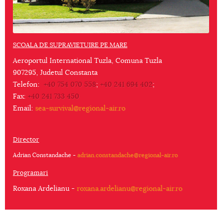
SCOALA DE SUPRAVIETUIRE PE MARE
Aeroportul International Tuzla, Comuna Tuzla
907295, Judetul Constanta
Telefon:
+40 754 070 558
;
+40 241 694 402
;
Fax:
+40 241 733 450
Email:
sea-survival@regional-air.ro
Director
Adrian Constandache -
adrian.constandache@regional-air.ro
Programari
Roxana Ardelianu -
roxana.ardelianu@regional-air.ro