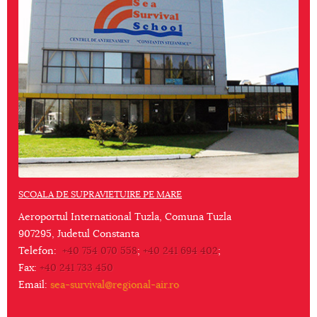
SCOALA DE SUPRAVIETUIRE PE MARE
Aeroportul International Tuzla, Comuna Tuzla
907295, Judetul Constanta
Telefon:
+40 754 070 558
;
+40 241 694 402
;
Fax:
+40 241 733 450
Email:
sea-survival@regional-air.ro