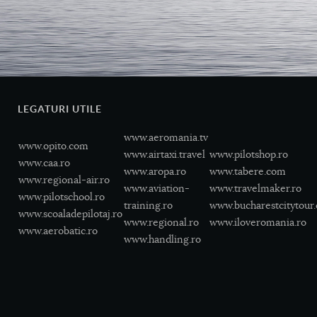
LEGATURI UTILE
www.aeromania.tv
www.opito.com
www.airtaxi.travel
www.pilotshop.ro
www.caa.ro
www.aropa.ro
www.tabere.com
www.regional-air.ro
www.aviation-
www.travelmaker.ro
www.pilotschool.ro
training.ro
www.bucharestcitytour
www.scoaladepilotaj.ro
www.regional.ro
www.iloveromania.ro
www.aerobatic.ro
www.handling.ro