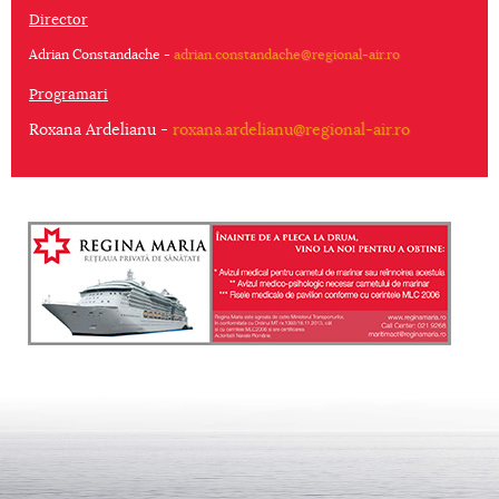
Director
Adrian Constandache -
adrian.constandache@regional-air.ro
Programari
Roxana Ardelianu -
roxana.ardelianu@regional-air.ro