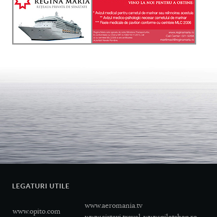
LEGATURI UTILE
www.aeromania.tv
www.opito.com
www.airtaxi.travel
www.pilotshop.ro