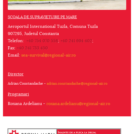
SCOALA DE SUPRAVIETUIRE PE MARE
Aeroportul International Tuzla, Comuna Tuzla
907295, Judetul Constanta
Telefon:
+40 754 070 558
;
+40 241 694 402
;
Fax:
+40 241 733 450
Email:
sea-survival@regional-air.ro
Director
Adrian Constandache -
adrian.constandache@regional-air.ro
Programari
Roxana Ardelianu -
roxana.ardelianu@regional-air.ro