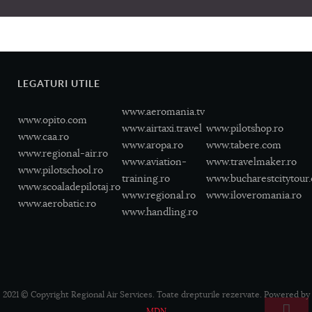
LEGATURI UTILE
www.aeromania.tv
www.opito.com
www.airtaxi.travel
www.pilotshop.ro
www.caa.ro
www.aropa.ro
www.tabere.com
www.regional-air.ro
www.aviation-
www.travelmaker.ro
www.pilotschool.ro
training.ro
www.bucharestcitytour
www.scoaladepilotaj.ro
www.regional.ro
www.iloveromania.ro
www.aerobatic.ro
www.handling.ro
2021 © Copyright Regional Air Services. Toate drepturile rezervate. Powered by
MDN